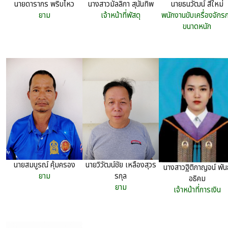
นางสาวมัลลิกา สุนันทิพ
นายธนวัฒน์ สีใหม่
นายดารากร พริบไหว
เจ้าหน้าที่พัสดุ
พนักงานขับเครื่องจักร
ยาม
ขนาดหนัก
นายสมบูรณ์ คุ้มครอง
นายวิวัฒน์ชัย เหลืองสุวร
นางสาวฐิติกาญจน์ พันธุ
ยาม
รกุล
อธิคม
ยาม
เจ้าหน้าที่การเงิน